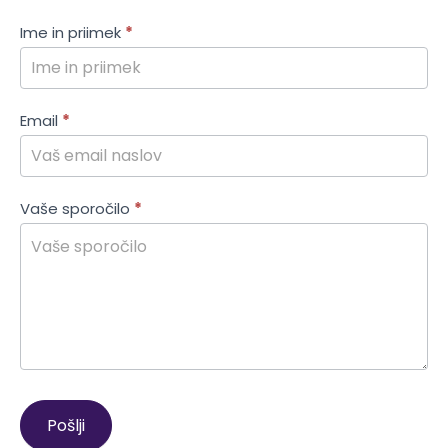
Kontakt
Ime in priimek
*
Email
*
Vaše sporočilo
*
Pošlji